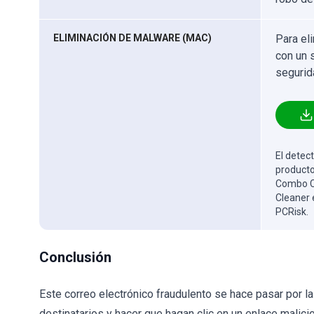
ELIMINACIÓN DE MALWARE (MAC)
Para el
con un 
segurid
El detect
producto
Combo Cl
Cleaner 
PCRisk.
Conclusión
Este correo electrónico fraudulento se hace pasar por l
destinatarios y hacer que hagan clic en un enlace malic