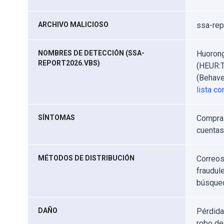
ARCHIVO MALICIOSO
ssa-rep
NOMBRES DE DETECCIÓN (SSA-
Huorong
REPORT2026.VBS)
(HEUR:T
(Behave
lista c
SÍNTOMAS
Compras
cuentas 
MÉTODOS DE DISTRIBUCIÓN
Correos
fraudul
búsqued
DAÑO
Pérdida
robo de