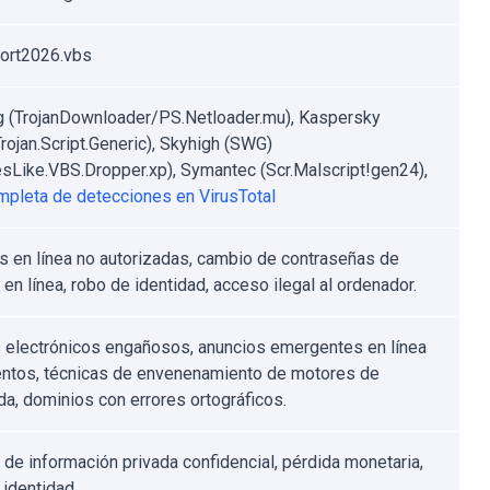
ort2026.vbs
 (TrojanDownloader/PS.Netloader.mu), Kaspersky
rojan.Script.Generic), Skyhigh (SWG)
sLike.VBS.Dropper.xp), Symantec (Scr.Malscript!gen24),
ompleta de detecciones en VirusTotal
 en línea no autorizadas, cambio de contraseñas de
en línea, robo de identidad, acceso ilegal al ordenador.
 electrónicos engañosos, anuncios emergentes en línea
entos, técnicas de envenenamiento de motores de
a, dominios con errores ortográficos.
 de información privada confidencial, pérdida monetaria,
 identidad.