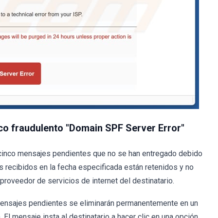
co fraudulento "Domain SPF Server Error"
ne cinco mensajes pendientes que no se han entregado debido
 recibidos en la fecha especificada están retenidos y no
roveedor de servicios de internet del destinatario.
 mensajes pendientes se eliminarán permanentemente en un
El mensaje insta al destinatario a hacer clic en una opción