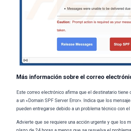
Más información sobre el correo electróni
Este correo electrónico afirma que el destinatario tie
a un «Domain SPF Server Error». Indica que los mensajes
pueden entregarse debido a un problema técnico con el p
Advierte que se requiere una acción urgente y que los
plazo de 24 horas a menos que se resuelva el problema. 