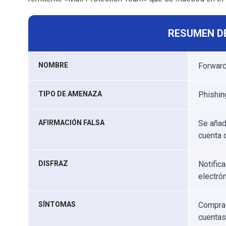
RESUMEN D
NOMBRE
Forward
TIPO DE AMENAZA
Phishing
AFIRMACIÓN FALSA
Se añad
cuenta d
DISFRAZ
Notific
electró
SÍNTOMAS
Compras
cuentas 