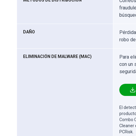
MÉTODOS DE DISTRIBUCIÓN
Correos
fraudul
búsqued
DAÑO
Pérdida
robo de
ELIMINACIÓN DE MALWARE (MAC)
Para el
con un 
segurid
El detect
producto
Combo Cl
Cleaner 
PCRisk.