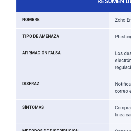
RESUMEN D
NOMBRE
Zoho Em
TIPO DE AMENAZA
Phishing
AFIRMACIÓN FALSA
Los des
electró
regulac
DISFRAZ
Notifica
correo 
SÍNTOMAS
Compras
línea c