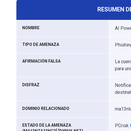
RESUMEN D
NOMBRE
AI Powe
TIPO DE AMENAZA
Phishing
AFIRMACIÓN FALSA
La cuen
para un
DISFRAZ
Notific
destina
DOMINIO RELACIONADO
ma13nta
ESTADO DE LA AMENAZA
PCrisk