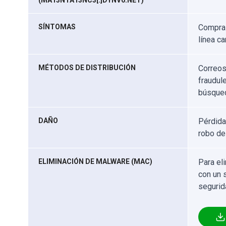
(MA13NTA13NC3[.]DYNV6.NET)
SÍNTOMAS
Compras
línea c
MÉTODOS DE DISTRIBUCIÓN
Correos
fraudul
búsqued
DAÑO
Pérdida
robo de
ELIMINACIÓN DE MALWARE (MAC)
Para el
con un 
segurid