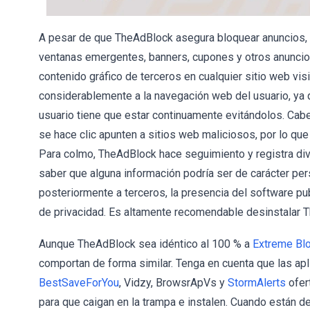
A pesar de que TheAdBlock asegura bloquear anuncios, e
ventanas emergentes, banners, cupones y otros anuncios
contenido gráfico de terceros en cualquier sitio web vis
considerablemente a la navegación web del usuario, ya q
usuario tiene que estar continuamente evitándolos. Cab
se hace clic apunten a sitios web maliciosos, por lo que 
Para colmo, TheAdBlock hace seguimiento y registra div
saber que alguna información podría ser de carácter pe
posteriormente a terceros, la presencia del software p
de privacidad. Es altamente recomendable desinstalar 
Aunque TheAdBlock sea idéntico al 100 % a
Extreme Bl
comportan de forma similar. Tenga en cuenta que las a
BestSaveForYou
, Vidzy, BrowsrApVs y
StormAlerts
ofer
para que caigan en la trampa e instalen. Cuando están 