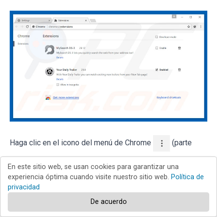
Haga clic en el icono del menú de Chrome
(parte
superior derecha de Google Chrome), seleccione "Más
En este sitio web, se usan cookies para garantizar una
herramientas" y haga clic en "Extensiones". Ubique todas
experiencia óptima cuando visite nuestro sitio web.
Política de
privacidad
los complementos recientemente instalados, seleccione
De acuerdo
las entradas pertinentes y haga clic en el icono de la