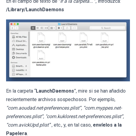
En el campo de texto de "
Ir a la carpeta...
", introduzca:
/Library/LaunchDaemons
En la carpeta “
LaunchDaemons
”, mire si se han añadido
recientemente archivos sospechosos. Por ejemplo,
“com.aoudad.net-preferences.plist”, “com.myppes.net-
preferences.plist”, "com.kuklorest.net-preferences.plist”,
“com.avickUpd.plist”
, etc., y, en tal caso,
envíelos a la
Papelera
.