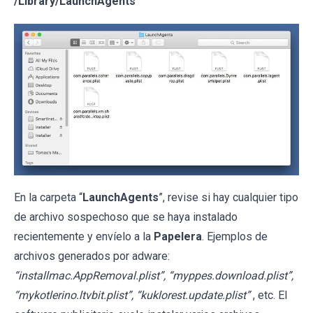
/Library/LaunchAgents
En la carpeta “
LaunchAgents
”, revise si hay cualquier tipo
de archivo sospechoso que se haya instalado
recientemente y envíelo a la
Papelera
. Ejemplos de
archivos generados por adware:
“installmac.AppRemoval.plist”, “myppes.download.plist”,
“mykotlerino.ltvbit.plist”, “kuklorest.update.plist”
, etc. El