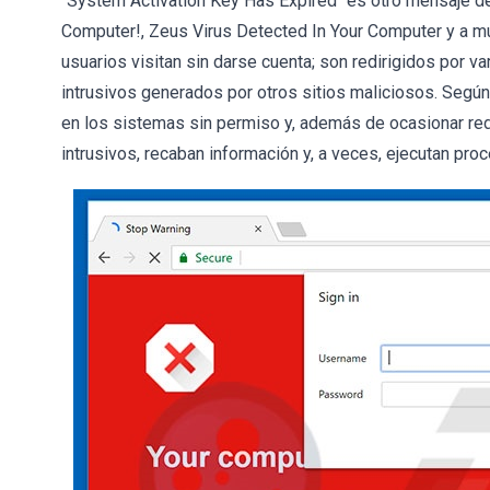
"System Activation Key Has Expired" es otro mensaje de
Computer!, Zeus Virus Detected In Your Computer y a mu
usuarios visitan sin darse cuenta; son redirigidos por
intrusivos generados por otros sitios maliciosos. Según 
en los sistemas sin permiso y, además de ocasionar re
intrusivos, recaban información y, a veces, ejecutan p