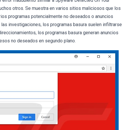
 error fraudulento similar a Spyware Detected On Your
chos otros. Se muestra en varios sitios maliciosos que los
 varios programas potencialmente no deseados o anuncios
las investigaciones, los programas basura suelen infiltrarse
direccionamientos, los programas basura generan anuncios
rocesos no deseados en segundo plano.