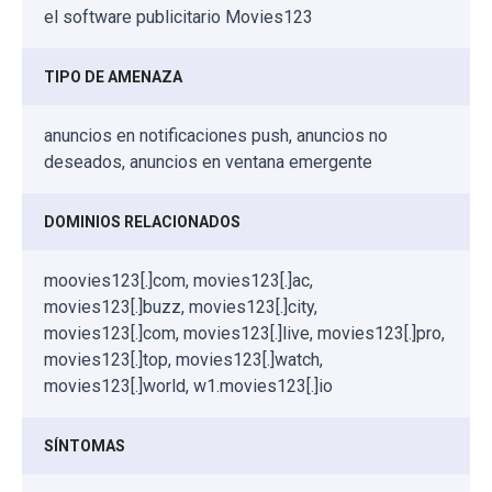
el software publicitario Movies123
TIPO DE AMENAZA
anuncios en notificaciones push, anuncios no
deseados, anuncios en ventana emergente
DOMINIOS RELACIONADOS
moovies123[.]com, movies123[.]ac,
movies123[.]buzz, movies123[.]city,
movies123[.]com, movies123[.]live, movies123[.]pro,
movies123[.]top, movies123[.]watch,
movies123[.]world, w1.movies123[.]io
SÍNTOMAS