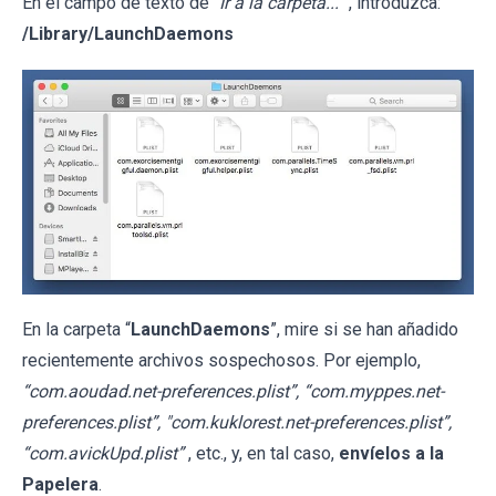
En el campo de texto de "
Ir a la carpeta...
", introduzca:
/Library/LaunchDaemons
En la carpeta “
LaunchDaemons
”, mire si se han añadido
recientemente archivos sospechosos. Por ejemplo,
“com.aoudad.net-preferences.plist”, “com.myppes.net-
preferences.plist”, "com.kuklorest.net-preferences.plist”,
“com.avickUpd.plist”
, etc., y, en tal caso,
envíelos a la
Papelera
.