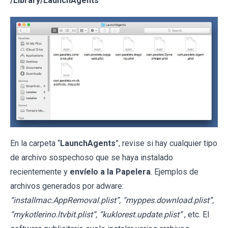
/Library/LaunchAgents
En la carpeta “
LaunchAgents
”, revise si hay cualquier tipo
de archivo sospechoso que se haya instalado
recientemente y
envíelo a la Papelera
. Ejemplos de
archivos generados por adware:
“installmac.AppRemoval.plist”, “myppes.download.plist”,
“mykotlerino.ltvbit.plist”, “kuklorest.update.plist”
, etc. El