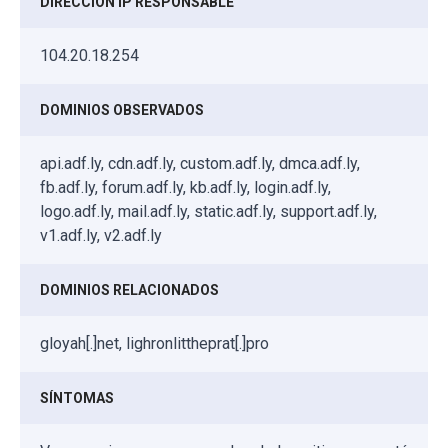
DIRECCIÓN IP RESPONSABLE
104.20.18.254
DOMINIOS OBSERVADOS
api.adf.ly, cdn.adf.ly, custom.adf.ly, dmca.adf.ly,
fb.adf.ly, forum.adf.ly, kb.adf.ly, login.adf.ly,
logo.adf.ly, mail.adf.ly, static.adf.ly, support.adf.ly,
v1.adf.ly, v2.adf.ly
DOMINIOS RELACIONADOS
gloyah[.]net, lighronlittheprat[.]pro
SÍNTOMAS