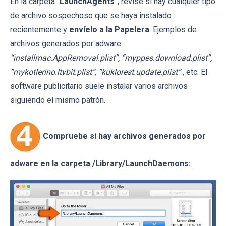
En la carpeta “
LaunchAgents
”, revise si hay cualquier tipo
de archivo sospechoso que se haya instalado
recientemente y
envíelo a la Papelera
. Ejemplos de
archivos generados por adware:
“installmac.AppRemoval.plist”, “myppes.download.plist”,
“mykotlerino.ltvbit.plist”, “kuklorest.update.plist”
, etc. El
software publicitario suele instalar varios archivos
siguiendo el mismo patrón.
Compruebe si hay archivos generados por
adware en la carpeta /Library/LaunchDaemons: