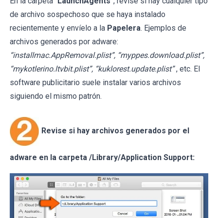
En la carpeta “
LaunchAgents
”, revise si hay cualquier tipo
de archivo sospechoso que se haya instalado
recientemente y envíelo a la
Papelera
. Ejemplos de
archivos generados por adware:
“installmac.AppRemoval.plist”, “myppes.download.plist”,
“mykotlerino.ltvbit.plist”, “kuklorest.update.plist”
, etc. El
software publicitario suele instalar varios archivos
siguiendo el mismo patrón.
Revise si hay archivos generados por el
adware en la carpeta /Library/Application Support: