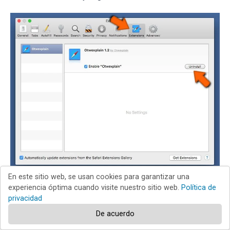
En este sitio web, se usan cookies para garantizar una
experiencia óptima cuando visite nuestro sitio web.
Política de
En la ventana de preferencias, seleccione "
Extensiones
"
privacidad
y revise si se han añadido recientemente extensiones
De acuerdo
sospechosas. Si las encuentra, haga clic en el botón