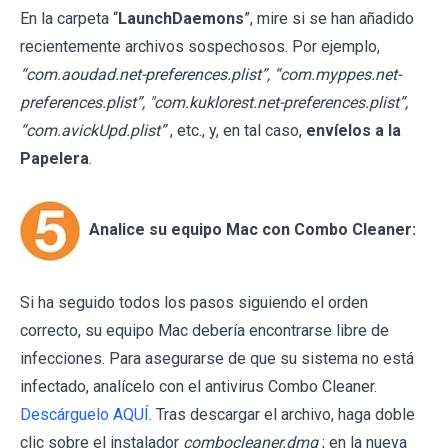
En la carpeta “
LaunchDaemons
”, mire si se han añadido
recientemente archivos sospechosos. Por ejemplo,
“com.aoudad.net-preferences.plist”, “com.myppes.net-
preferences.plist”, "com.kuklorest.net-preferences.plist”,
“com.avickUpd.plist”
, etc., y, en tal caso,
envíelos a la
Papelera
.
Analice su equipo Mac con Combo Cleaner:
Si ha seguido todos los pasos siguiendo el orden
correcto, su equipo Mac debería encontrarse libre de
infecciones. Para asegurarse de que su sistema no está
infectado, analícelo con el antivirus Combo Cleaner.
Descárguelo AQUÍ
. Tras descargar el archivo, haga doble
clic sobre el instalador
combocleaner.dmg
; en la nueva