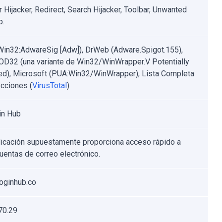
 Hijacker, Redirect, Search Hijacker, Toolbar, Unwanted
b.
Win32:AdwareSig [Adw]), DrWeb (Adware.Spigot.155),
D32 (una variante de Win32/WinWrapper.V Potentially
d), Microsoft (PUA:Win32/WinWrapper), Lista Completa
cciones (
VirusTotal
)
in Hub
licación supuestamente proporciona acceso rápido a
cuentas de correo electrónico.
oginhub.co
70.29