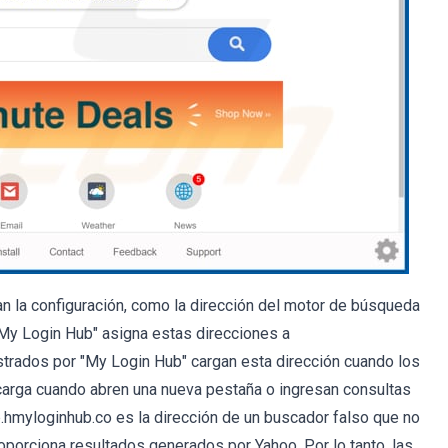
n la configuración, como la dirección del motor de búsqueda
 "My Login Hub" asigna estas direcciones a
strados por "My Login Hub" cargan esta dirección cuando los
carga cuando abren una nueva pestaña o ingresan consultas
.hmyloginhub.co es la dirección de un buscador falso que no
orciona resultados generados por Yahoo. Por lo tanto, las