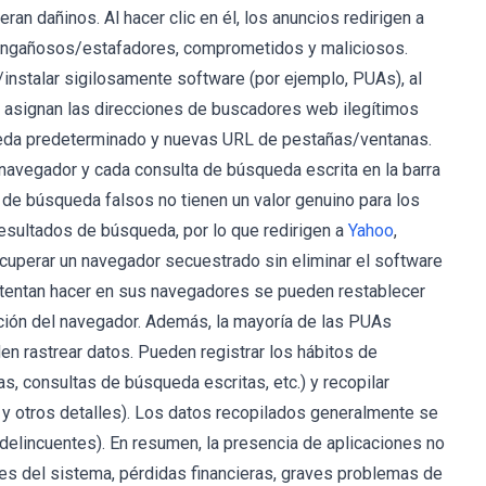
an dañinos. Al hacer clic en él, los anuncios redirigen a
s, engañosos/estafadores, comprometidos y maliciosos.
nstalar sigilosamente software (por ejemplo, PUAs), al
s asignan las direcciones de buscadores web ilegítimos
eda predeterminado y nuevas URL de pestañas/ventanas.
navegador y cada consulta de búsqueda escrita en la barra
 de búsqueda falsos no tienen un valor genuino para los
resultados de búsqueda, por lo que redirigen a
Yahoo
,
cuperar un navegador secuestrado sin eliminar el software
ntentan hacer en sus navegadores se pueden restablecer
ación del navegador. Además, la mayoría de las PUAs
n rastrear datos. Pueden registrar los hábitos de
s, consultas de búsqueda escritas, etc.) y recopilar
 y otros detalles). Los datos recopilados generalmente se
delincuentes). En resumen, la presencia de aplicaciones no
es del sistema, pérdidas financieras, graves problemas de