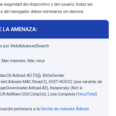
la seguridad del dispositivo y del usuario, todas las
 del navegador deben eliminarse sin demora.
E LA AMENAZA:
os por WebAdvancedSearch
 Mac malware, Mac virus
MacOS:Adload-AD [Trj]), BitDefender
riant.Adware.MAC.Rload.5), ESET-NOD32 (una variante de
janDownloader.Adload.AE), Kaspersky (Not-a-
EUR:AdWare.OSX.Cimpli.k), Lista Completa (
VirusTotal
)
licación pertenece a la
familia de malware Adload
.