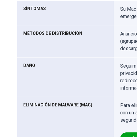
SÍNTOMAS
Su Mac 
emergen
MÉTODOS DE DISTRIBUCIÓN
Anuncio
(agrupa
descarg
DAÑO
Seguimi
privaci
redirec
informa
ELIMINACIÓN DE MALWARE (MAC)
Para el
con un 
segurid