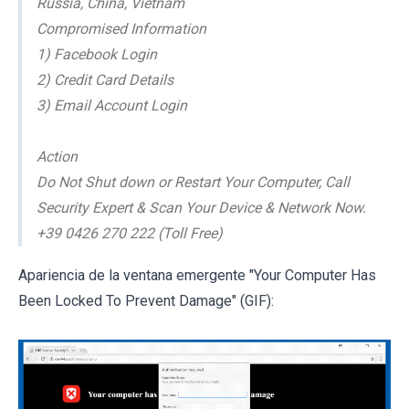
Russia, China, Vietnam
Compromised Information
1) Facebook Login
2) Credit Card Details
3) Email Account Login
Action
Do Not Shut down or Restart Your Computer, Call
Security Expert & Scan Your Device & Network Now.
+39 0426 270 222 (Toll Free)
Apariencia de la ventana emergente "Your Computer Has
Been Locked To Prevent Damage" (GIF):