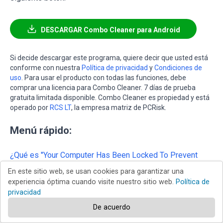
DESCARGAR Combo Cleaner para Android
Si decide descargar este programa, quiere decir que usted está
conforme con nuestra
Política de privacidad
y
Condiciones de
uso
. Para usar el producto con todas las funciones, debe
comprar una licencia para Combo Cleaner. 7 días de prueba
gratuita limitada disponible. Combo Cleaner es propiedad y está
operado por
RCS LT
, la empresa matriz de PCRisk.
Menú rápido:
¿Qué es "Your Computer Has Been Locked To Prevent
Damage"?
En este sitio web, se usan cookies para garantizar una
experiencia óptima cuando visite nuestro sitio web.
Política de
PASO 1.
Desinstalar aplicaciones adware usando el Panel
privacidad
de Control.
De acuerdo
PASO 2.
Elimine el adware de Internet Explorer.