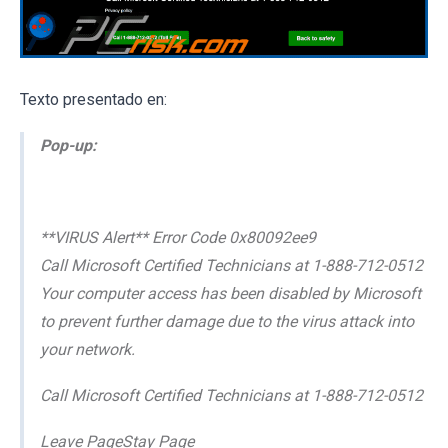
Texto presentado en:
Pop-up:
**VIRUS Alert** Error Code 0x80092ee9
Call Microsoft Certified Technicians at 1-888-712-0512
Your computer access has been disabled by Microsoft
to prevent further damage due to the virus attack into
your network.
Call Microsoft Certified Technicians at 1-888-712-0512
Leave PageStay Page