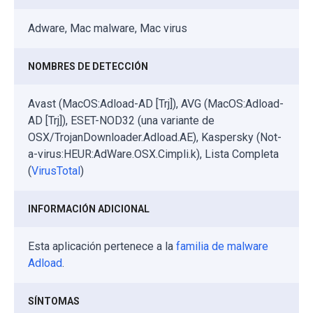
Adware, Mac malware, Mac virus
NOMBRES DE DETECCIÓN
Avast (MacOS:Adload-AD [Trj]), AVG (MacOS:Adload-
AD [Trj]), ESET-NOD32 (una variante de
OSX/TrojanDownloader.Adload.AE), Kaspersky (Not-
a-virus:HEUR:AdWare.OSX.Cimpli.k), Lista Completa
(
VirusTotal
)
INFORMACIÓN ADICIONAL
Esta aplicación pertenece a la
familia de malware
Adload
.
SÍNTOMAS