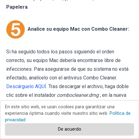
Papelera
.
Analice su equipo Mac con Combo Cleaner:
Si ha seguido todos los pasos siguiendo el orden
correcto, su equipo Mac debería encontrarse libre de
infecciones. Para asegurarse de que su sistema no está
infectado, analícelo con el antivirus Combo Cleaner.
Descárguelo AQUÍ
. Tras descargar el archivo, haga doble
clic sobre el instalador
combocleaner.dmg
; en la nueva
ventana, arrastre el icono de Combo Cleaner hasta el icono
En este sitio web, se usan cookies para garantizar una
de Aplicaciones. Seguidamente, abra el launchpad y haga
experiencia óptima cuando visite nuestro sitio web.
Política de
privacidad
clic en el icono de Combo Cleaner. Espere a que Combo
De acuerdo
Cleaner actualice la base de datos de definiciones de viru
y haga clic en el botón
"Start Combo Scan"
.