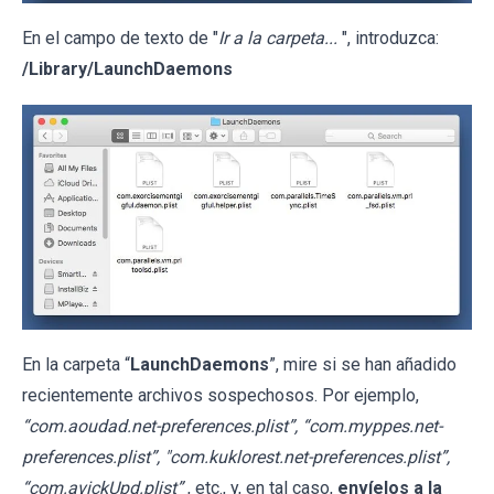
En el campo de texto de "
Ir a la carpeta...
", introduzca:
/Library/LaunchDaemons
En la carpeta “
LaunchDaemons
”, mire si se han añadido
recientemente archivos sospechosos. Por ejemplo,
“com.aoudad.net-preferences.plist”, “com.myppes.net-
preferences.plist”, "com.kuklorest.net-preferences.plist”,
“com.avickUpd.plist”
, etc., y, en tal caso,
envíelos a la