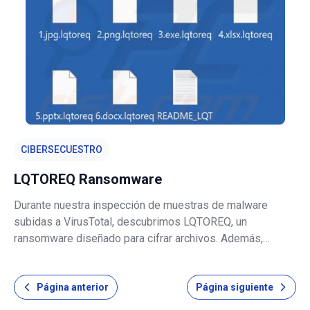
fraudulento debe ignorarse pa
CIBERSECUESTRO
LQTOREQ Ransomware
Durante nuestra inspección de muestras de malware
subidas a VirusTotal, descubrimos LQTOREQ, un
ransomware diseñado para cifrar archivos. Además,
LQTOREQ añade la extensión «.lqtoreq» a los archivos.
Por ejemplo, renombra «1.jpg» a «1.jpg.lqtoreq», «2.png» a
Página anterior
Página siguiente
«2.png.lqtoreq», etc. Adicionalmente, es