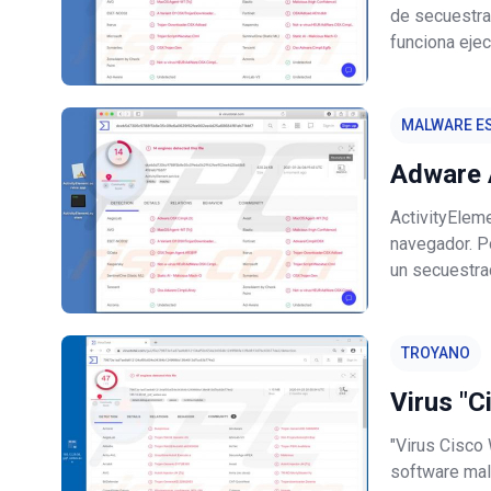
de secuestra
funciona ejec
configuració
Además, los 
MALWARE ES
Adware 
ActivityElem
navegador. Po
un secuestra
tipo estén di
hábitos de n
TROYANO
Virus "
"Virus Cisco 
software mal