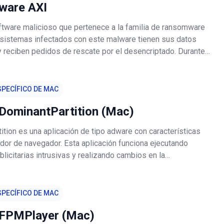
ware AXI
ftware malicioso que pertenece a la familia de ransomware
sistemas infectados con este malware tienen sus datos
y reciben pedidos de rescate por el desencriptado. Durante
e encriptado, los archivos afectados se renombran
te patrón: nomb
PECÍFICO DE MAC
DominantPartition (Mac)
tion es una aplicación de tipo adware con características
dor de navegador. Esta aplicación funciona ejecutando
icitarias intrusivas y realizando cambios en la
n del navegador para promover motores de búsqueda falsos.
ayoría de los
PECÍFICO DE MAC
FPMPlayer (Mac)