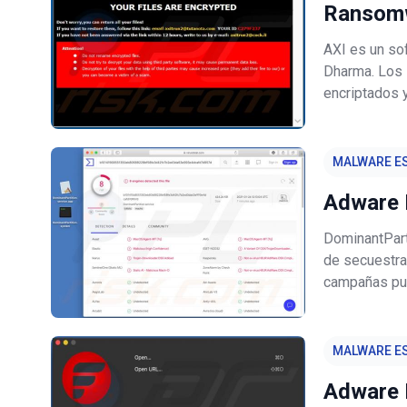
Ransom
AXI es un so
Dharma. Los 
encriptados 
el proceso d
siguiendo es
MALWARE ES
Adware 
DominantParti
de secuestra
campañas publ
configuració
Además, la m
MALWARE ES
Adware 