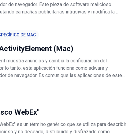
dor de navegador. Este pieza de software malicioso
utando campañas publicitarias intrusivas y modifica la
n del navegador para promover motores de búsqueda falsos.
adwares y los secu
PECÍFICO DE MAC
ActivityElement (Mac)
ent muestra anuncios y cambia la configuración del
r lo tanto, esta aplicación funciona como adware y
dor de navegador. Es común que las aplicaciones de este
señadas para recopilar información relacionada con los
avegación del usuar
Cisco WebEx"
WebEx" es un término genérico que se utiliza para describir
icioso y no deseado, distribuido y disfrazado como