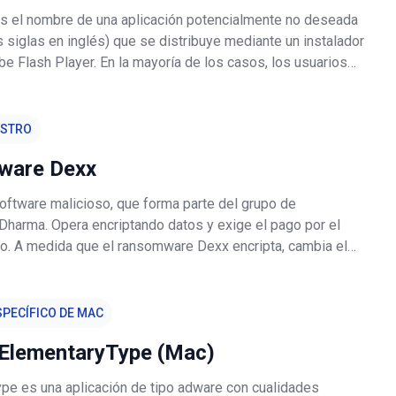
 el nombre de una aplicación potencialmente no deseada
 siglas en inglés) que se distribuye mediante un instalador
e Flash Player. En la mayoría de los casos, los usuarios
nstalan aplicaciones que se distribuyen utilizando tales
 sa
ESTRO
ware Dexx
oftware malicioso, que forma parte del grupo de
harma. Opera encriptando datos y exige el pago por el
o. A medida que el ransomware Dexx encripta, cambia el
s archivos siguiendo este patrón: nombre de archivo
ntificación única asignada
PECÍFICO DE MAC
ElementaryType (Mac)
pe es una aplicación de tipo adware con cualidades