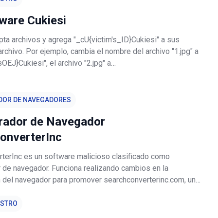
are Cukiesi
pta archivos y agrega "_cU{victim's_ID}Cukiesi" a sus
chivo. Por ejemplo, cambia el nombre del archivo "1.jpg" a
OEJ}Cukiesi", el archivo "2.jpg" a
OEJ}Cukiesi". Crea el archivo de texto "nooode.txt" en cada
contiene archivos encrip
DOR DE NAVEGADORES
rador de Navegador
onverterInc
terInc es un software malicioso clasificado como
 de navegador. Funciona realizando cambios en la
n del navegador para promover searchconverterinc.com, un
queda falso. Además, SearchConverterInc espía los hábitos
n de los usuarios. Debi
ESTRO