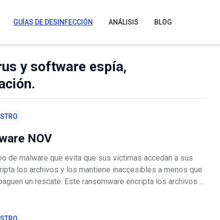
GUÍAS DE DESINFECCIÓN
ANÁLISIS
BLOG
rus y software espía,
ación.
ESTRO
ware NOV
po de malware que evita que sus víctimas accedan a sus
cripta los archivos y los mantiene inaccesibles a menos que
 paguen un rescate. Este ransomware encripta los archivos y
 nombre agregando el ID de la víctima, yourfiles1@cock.li
c
ESTRO