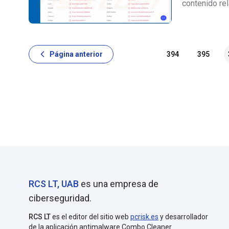
contenido re
es el nombre
videoconfere
Página anterior
394
395
RCS LT, UAB
es una empresa de
ciberseguridad.
RCS LT
es el editor del sitio web
pcrisk.es
y desarrollador
de la aplicación antimalware Combo Cleaner.