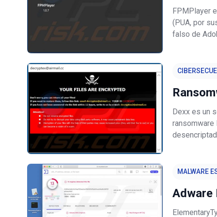
FPMPlayer es
(PUA, por sus
falso de Adob
descargan e i
métodos sin
CIBERSECU
Ransom
Dexx es un s
ransomware D
desencriptad
nombre de lo
original, ide
MALWARE ES
Adware 
ElementaryTy