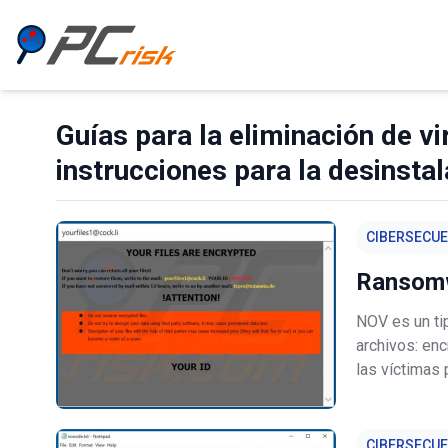
Guías para la eliminación de vi
instrucciones para la desinstal
CIBERSECU
Ransom
NOV es un ti
archivos: en
las víctimas
les cambia el
dirección de 
CIBERSECU