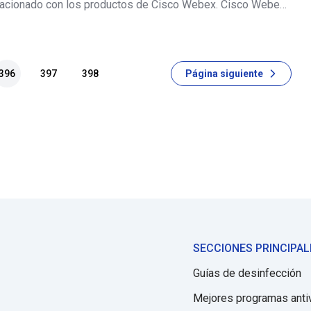
lacionado con los productos de Cisco Webex. Cisco Webex
 de una empresa legítima que desarrolla software de
ncia y conferenc
396
397
398
Página siguiente
SECCIONES PRINCIPAL
Guías de desinfección
Mejores programas anti