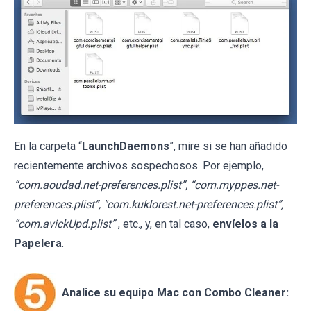
En la carpeta “
LaunchDaemons
”, mire si se han añadido
recientemente archivos sospechosos. Por ejemplo,
“com.aoudad.net-preferences.plist”, “com.myppes.net-
preferences.plist”, "com.kuklorest.net-preferences.plist”,
“com.avickUpd.plist”
, etc., y, en tal caso,
envíelos a la
Papelera
.
Analice su equipo Mac con Combo Cleaner: