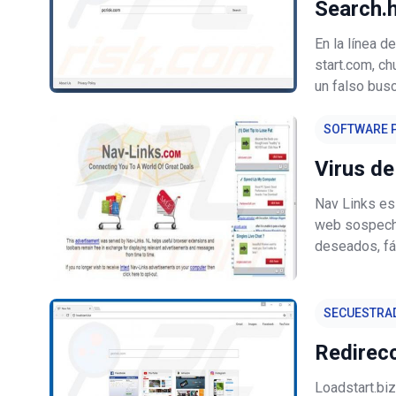
Search.
En la línea 
start.com, c
un falso bus
navegación w
Juzgando sol
SOFTWARE P
Virus de
Nav Links es
web sospech
deseados, fá
plataforma h
navegador pa
SECUESTRA
Redirecc
Loadstart.bi