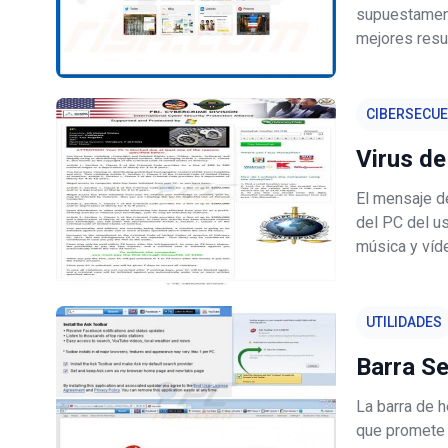
supuestament
mejores resu
apariencia, 
práctico. Sin
CIBERSECU
Virus de
El mensaje de
del PC del u
música y víde
ransomware de
la Asocia
UTILIDADES
Barra S
La barra de 
que promete 