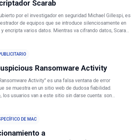
criptador Scarab
bierto por el investigador en seguridad Michael Gillespi, es
uestrador de equipos que se introduce silenciosamente en
y encripta varios datos. Mientras va cifrando datos, Scarab
ensión ".[resque@plague.desi].scarab" a los nombres de
UBLICITARIO
Suspicious Ransomware Activity
Ransomware Activity" es una falsa ventana de error
e se muestra en un sitio web de dudosa fiabilidad.
los usuarios van a este sitio sin darse cuenta: son
por programas basura (PUP). Estos programas dudosos se
los sistemas sin permiso
PECÍFICO DE MAC
cionamiento a