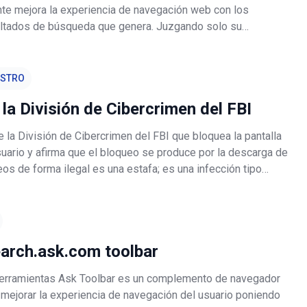
e mejora la experiencia de navegación web con los
ltados de búsqueda que genera. Juzgando solo su
loadstart.biz podría parecer completamente adecuado y
 embargo, tenga en cuenta que e
ESTRO
 la División de Cibercrimen del FBI
 la División de Cibercrimen del FBI que bloquea la pantalla
suario y afirma que el bloqueo se produce por la descarga de
os de forma ilegal es una estafa; es una infección tipo
sarrollada por ciberdelincuentes. En realidad, ni el FBI, ni
earch.ask.com toolbar
herramientas Ask Toolbar es un complemento de navegador
mejorar la experiencia de navegación del usuario poniendo