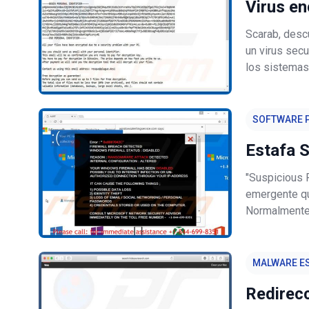
Virus en
Scarab, descu
un virus sec
los sistemas 
añade la ext
archivo. Por
SOFTWARE P
Estafa 
"Suspicious 
emergente qu
Normalmente, 
redirigidos 
infiltran en 
MALWARE ES
Redirec