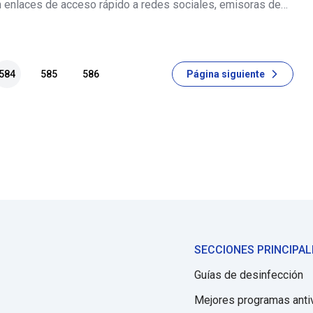
n enlaces de acceso rápido a redes sociales, emisoras de
iones del tiempo local, noticias, etc. Esta barra de
 de navegad
584
585
586
Página siguiente
SECCIONES PRINCIPAL
Guías de desinfección
Mejores programas anti