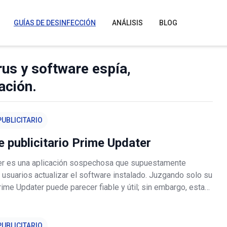
GUÍAS DE DESINFECCIÓN
ANÁLISIS
BLOG
rus y software espía,
ación.
UBLICITARIO
 publicitario Prime Updater
r es una aplicación sospechosa que supuestamente
 usuarios actualizar el software instalado. Juzgando solo su
rime Updater puede parecer fiable y útil; sin embargo, esta
e introduce a menudo en los sistemas sin el consentimiento
os.
UBLICITARIO