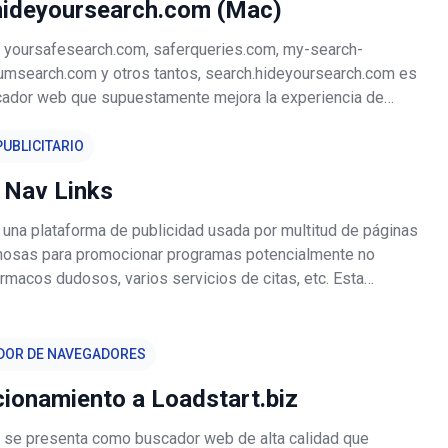
hideyoursearch.com (Mac)
de yoursafesearch.com, saferqueries.com, my-search-
humsearch.com y otros tantos, search.hideyoursearch.com es
cador web que supuestamente mejora la experiencia de
eb con los mejores resultados de búsqueda que genera.
o su apariencia,
UBLICITARIO
 Nav Links
 una plataforma de publicidad usada por multitud de páginas
osas para promocionar programas potencialmente no
rmacos dudosos, varios servicios de citas, etc. Esta
a sido creada por varios desarrolladores de extensiones de
ra obtener bene
DOR DE NAVEGADORES
ionamiento a Loadstart.biz
z se presenta como buscador web de alta calidad que