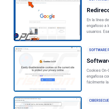
Redirec
En la línea 
engañoso a l
usuarios. Esa
consentimien
continuament
SOFTWARE P
Software
Cookies On-O
engañosa com
fácilmente l
Off podría pa
Off está cat
CIBERSECU