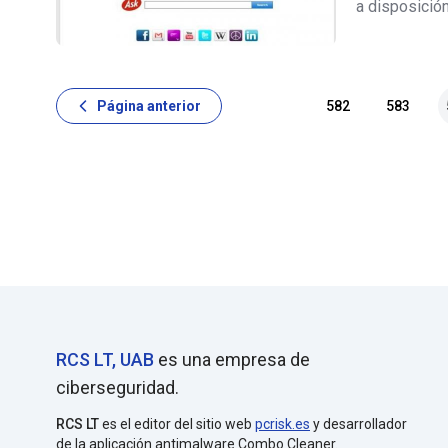
a disposició
radio, previs
herramientas
Página anterior
582
583
RCS LT, UAB
es una empresa de
ciberseguridad.
RCS LT
es el editor del sitio web
pcrisk.es
y desarrollador
de la aplicación antimalware Combo Cleaner.