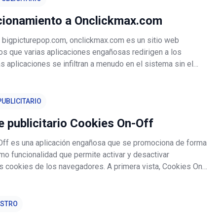
cionamiento a Onclickmax.com
de bigpicturepop.com, onclickmax.com es un sitio web
os que varias aplicaciones engañosas redirigen a los
s aplicaciones se infiltran a menudo en el sistema sin el
to del usuario. Además, generan anuncios intrusivos y
e recaban informa
UBLICITARIO
 publicitario Cookies On-Off
ff es una aplicación engañosa que se promociona de forma
o funcionalidad que permite activar y desactivar
as cookies de los navegadores. A primera vista, Cookies On-
recer realmente fiable y práctica. En realidad, Cookies On-
alogada com
ESTRO