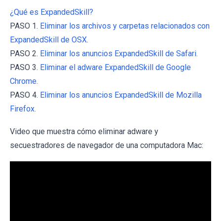
¿Qué es ExpandedSkill?
PASO 1.
Eliminar los archivos y carpetas relacionados con
ExpandedSkill de OSX.
PASO 2.
Eliminar los anuncios ExpandedSkill de Safari.
PASO 3.
Eliminar el adware ExpandedSkill de Google
Chrome.
PASO 4.
Eliminar los anuncios ExpandedSkill de Mozilla
Firefox.
Video que muestra cómo eliminar adware y
secuestradores de navegador de una computadora Mac: