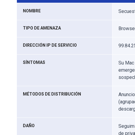
NOMBRE
Secuest
TIPO DE AMENAZA
Browser
DIRECCIÓN IP DE SERVICIO
99.84.2
SÍNTOMAS
Su Mac 
emergen
sospec
MÉTODOS DE DISTRIBUCIÓN
Anuncio
(agrupa
descarg
DAÑO
Seguimi
de priv