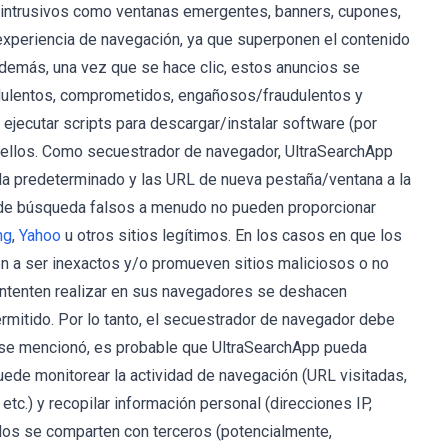
 intrusivos como ventanas emergentes, banners, cupones,
 experiencia de navegación, ya que superponen el contenido
Además, una vez que se hace clic, estos anuncios se
udulentos, comprometidos, engañosos/fraudulentos y
ejecutar scripts para descargar/instalar software (por
n ellos. Como secuestrador de navegador, UltraSearchApp
eda predeterminado y las URL de nueva pestaña/ventana a la
 de búsqueda falsos a menudo no pueden proporcionar
ng
,
Yahoo
u otros sitios legítimos. En los casos en que los
n a ser inexactos y/o promueven sitios maliciosos o no
intenten realizar en sus navegadores se deshacen
ermitido. Por lo tanto, el secuestrador de navegador debe
 se mencionó, es probable que UltraSearchApp pueda
uede monitorear la actividad de navegación (URL visitadas,
tc.) y recopilar información personal (direcciones IP,
ados se comparten con terceros (potencialmente,