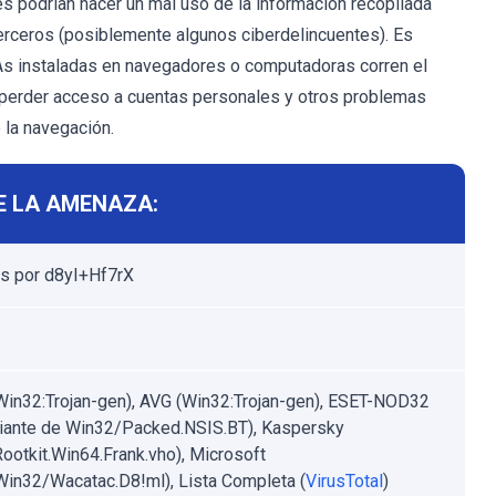
es podrían hacer un mal uso de la información recopilada
terceros (posiblemente algunos ciberdelincuentes). Es
As instaladas en navegadores o computadoras corren el
, perder acceso a cuentas personales y otros problemas
 la navegación.
E LA AMENAZA:
s por d8yI+Hf7rX
Win32:Trojan-gen), AVG (Win32:Trojan-gen), ESET-NOD32
riante de Win32/Packed.NSIS.BT), Kaspersky
ootkit.Win64.Frank.vho), Microsoft
:Win32/Wacatac.D8!ml), Lista Completa (
VirusTotal
)