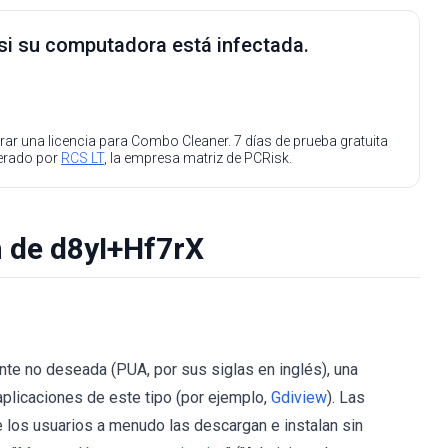
 si su computadora está infectada.
ar una licencia para Combo Cleaner. 7 días de prueba gratuita
perado por
RCS LT
, la empresa matriz de PCRisk.
n de d8yI+Hf7rX
te no deseada (PUA, por sus siglas en inglés), una
aplicaciones de este tipo (por ejemplo,
Gdiview
). Las
os usuarios a menudo las descargan e instalan sin