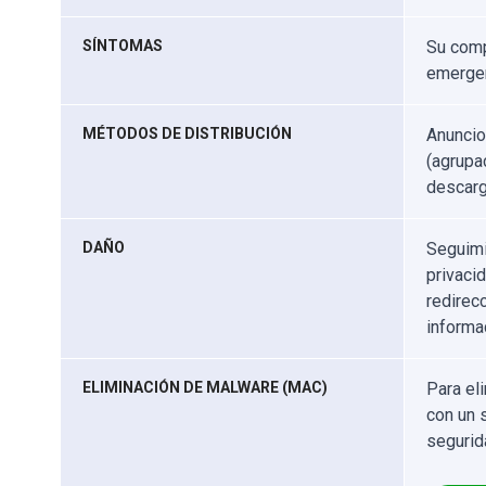
SÍNTOMAS
Su comp
emergen
MÉTODOS DE DISTRIBUCIÓN
Anuncio
(agrupa
descarg
DAÑO
Seguimi
privaci
redirec
informa
ELIMINACIÓN DE MALWARE (MAC)
Para el
con un 
segurid