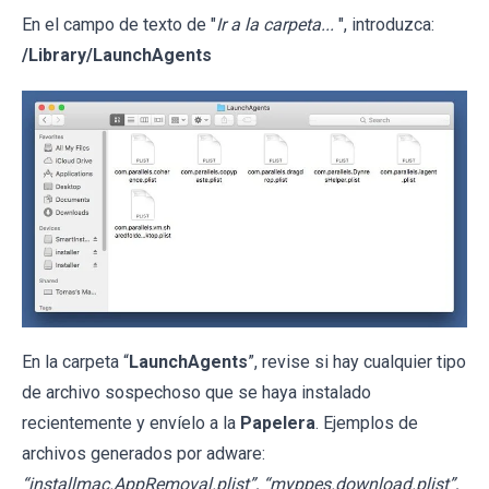
En el campo de texto de "
Ir a la carpeta...
", introduzca:
/Library/LaunchAgents
En la carpeta “
LaunchAgents
”, revise si hay cualquier tipo
de archivo sospechoso que se haya instalado
recientemente y envíelo a la
Papelera
. Ejemplos de
archivos generados por adware:
“installmac.AppRemoval.plist”, “myppes.download.plist”,