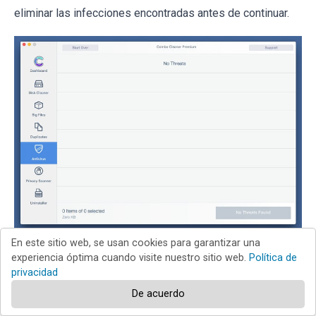
eliminar las infecciones encontradas antes de continuar.
En este sitio web, se usan cookies para garantizar una
Tras eliminar los archivos y carpetas generados por el
experiencia óptima cuando visite nuestro sitio web.
Política de
software publicitario, siga eliminando las extensiones
privacidad
dudosas de sus navegadores web.
De acuerdo