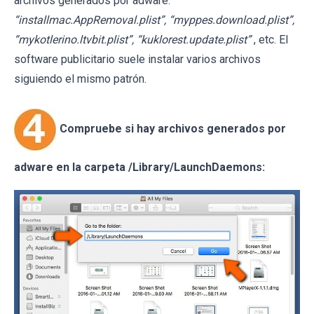
archivos generados por adware:
“installmac.AppRemoval.plist”, “myppes.download.plist”,
“mykotlerino.ltvbit.plist”, “kuklorest.update.plist”
, etc. El
software publicitario suele instalar varios archivos
siguiendo el mismo patrón.
Compruebe si hay archivos generados por
adware en la carpeta /Library/LaunchDaemons: