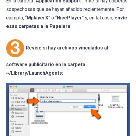
En la carpeta “
Application Support
”, mire si hay carpetas
sospechosas que se hayan añadido recientemente. Por
ejemplo, “
MplayerX
” o “
NicePlayer
” y, en tal caso,
envíe
esas carpetas a la Papelera
.
Revise si hay archivos vinculados al
software publicitario en la carpeta
~/Library/LaunchAgents: