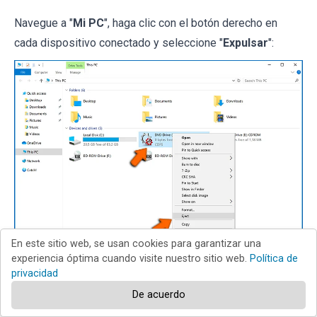
Navegue a "
Mi PC
", haga clic con el botón derecho en
cada dispositivo conectado y seleccione "
Expulsar
":
En este sitio web, se usan cookies para garantizar una
experiencia óptima cuando visite nuestro sitio web.
Política de
privacidad
Paso 3:
Cierre la sesión de las cuentas de
De acuerdo
almacenamiento en la nube.