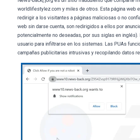
News-back[.]org es un sitio fraudulento que comparte m
worldlifestylez.com y miles de otros. Esta página web e
redirigir a los visitantes a páginas maliciosas o no con
web sin darse cuenta, son redirigidos a ellos por anunc
potencialmente no deseadas, por sus siglas en inglés). 
usuario para infiltrarse en los sistemas. Las PUAs fun
campañas publicitarias intrusivas y recopilando datos r