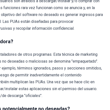
suarios son atraídos a descargar/instalar y/o comprar con
las funciones rara vez funcionan como se anuncia y, en la
o objetivo del software no deseado es generar ingresos para
eal. Las PUAs están diseñadas para provocar
rusivas y recopilar información confidencial.
adora?
taladores de otros programas. Esta técnica de marketing
s no deseadas o maliciosas se denomina "empaquetado".
 ejemplo, términos ignorados, pasos y secciones omitidos,
riesgo de permitir inadvertidamente el contenido
bién multiplican las PUAs. Una vez que se hace clic en
ar/instalar estas aplicaciones sin el permiso del usuario.
de descarga "oficiales".
es potencialmente no deseadas?