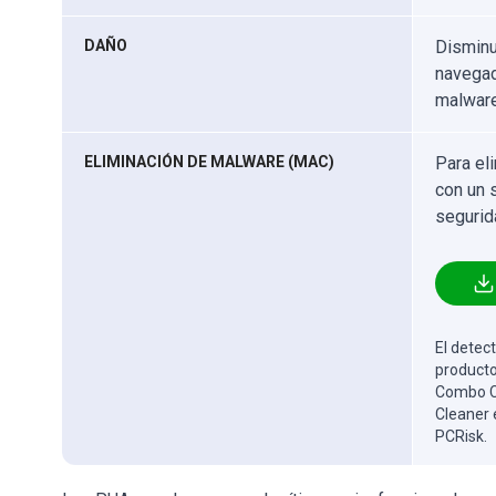
DAÑO
Disminu
navegad
malware
ELIMINACIÓN DE MALWARE (MAC)
Para el
con un 
segurid
El detect
producto
Combo Cl
Cleaner 
PCRisk.