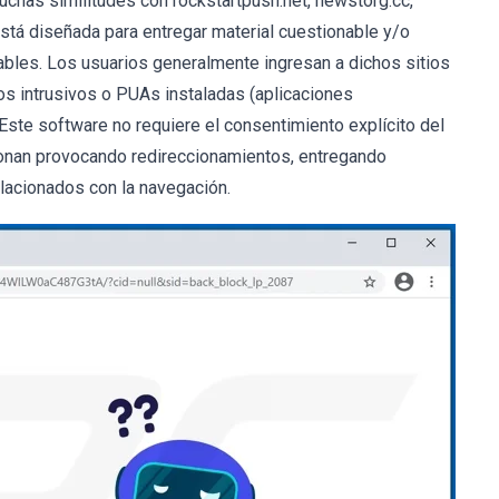
uchas similitudes con rockstartpush.net, newstorg.cc,
stá diseñada para entregar material cuestionable y/o
fiables. Los usuarios generalmente ingresan a dichos sitios
ios intrusivos o PUAs instaladas (aplicaciones
Este software no requiere el consentimiento explícito del
cionan provocando redireccionamientos, entregando
elacionados con la navegación.