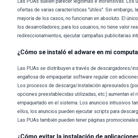
Las PUAs suelen parecer legítimas e inofensivas. Los u
ofertas de varias características "útiles". Sin embargo, 
mayoría de los casos, no funcionan en absoluto. El únic
los desarrolladores; para los usuarios, no tiene valor r
redireccionamientos, ejecutar campañas publicitarias int
¿Cómo se instaló el adware en mi comput
Las PUAs se distribuyen a través de descargadores/ins
engañosa de empaquetar software regular con adicione
Los procesos de descarga/instalación apresurados (por
opciones preestablecidas utilizadas, etc.) aumentan el 
empaquetado en el sistema. Los anuncios intrusivos tam
ellos, los anuncios pueden ejecutar scripts para descarg
Las PUAs también pueden tener páginas promocionales/
¿Cómo evitar la instalación de aplicacion