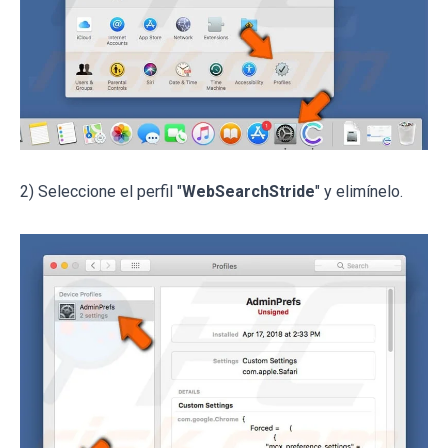
2) Seleccione el perfil "
WebSearchStride
" y elimínelo.