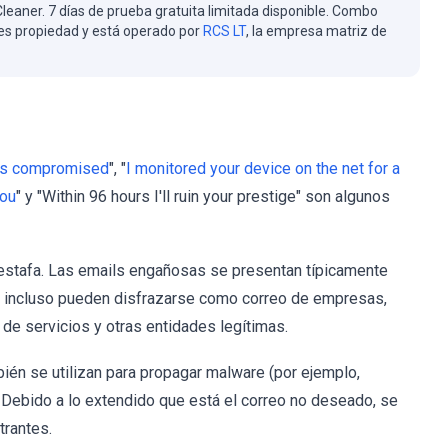
eaner. 7 días de prueba gratuita limitada disponible. Combo
es propiedad y está operado por
RCS LT
, la empresa matriz de
was compromised
", "
I monitored your device on the net for a
you
" y "Within 96 hours I'll ruin your prestige" son algunos
 estafa. Las emails engañosas se presentan típicamente
res; incluso pueden disfrazarse como correo de empresas,
 de servicios y otras entidades legítimas.
bién se utilizan para propagar malware (por ejemplo,
). Debido a lo extendido que está el correo no deseado, se
trantes.