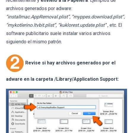
recientemente y
envíelo a la Papelera
. Ejemplos de
archivos generados por adware:
“installmac.AppRemoval.plist”, “myppes.download.plist”,
“mykotlerino.ltvbit.plist”, “kuklorest.update.plist”
, etc. El
software publicitario suele instalar varios archivos
siguiendo el mismo patrón.
Revise si hay archivos generados por el
adware en la carpeta /Library/Application Support: