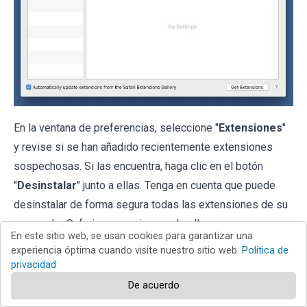
En la ventana de preferencias, seleccione "
Extensiones
"
y revise si se han añadido recientemente extensiones
sospechosas. Si las encuentra, haga clic en el botón
"
Desinstalar
" junto a ellas. Tenga en cuenta que puede
desinstalar de forma segura todas las extensiones de su
navegador Safari, ya que ninguna de ellas es
En este sitio web, se usan cookies para garantizar una
imprescindible para el normal funcionamiento del
experiencia óptima cuando visite nuestro sitio web.
Política de
navegador.
privacidad
De acuerdo
Si sigue teniendo problemas con los redireccionamientos