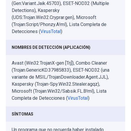
(Gen:Variant.Jaik.45703), ESET-NOD32 (Multiple
Detections), Kaspersky
(UDS:Trojan.Win32.Cryprar.gen), Microsoft
(Trojan:Script/Phonzy.A!ml), Lista Completa de
Detecciones (
VirusTotal
)
NOMBRES DE DETECCIÓN (APLICACIÓN)
Avast (Win32:TrojanX-gen [Trj]), Combo Cleaner
(Trojan.GenericKD.37985833), ESET-NOD32 (una
variante de MSIL/TrojanDownloader.Agent.JJL),
Kaspersky (Trojan-Spy.Win32.Stealer.agqz),
Microsoft (Trojan:Win32/Sabsik.FL.B!ml), Lista
Completa de Detecciones (
VirusTotal
)
SÍNTOMAS
Un programa que no recuerda haber instalado