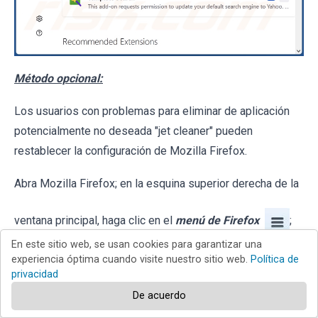
Método opcional:
Los usuarios con problemas para eliminar de aplicación
potencialmente no deseada "jet cleaner" pueden
restablecer la configuración de Mozilla Firefox.
Abra Mozilla Firefox; en la esquina superior derecha de la
ventana principal, haga clic en el
menú de Firefox
;
En este sitio web, se usan cookies para garantizar una
en el menú desplegado, pulse sobre el icono
Abrir menú
experiencia óptima cuando visite nuestro sitio web.
Política de
privacidad
de ayuda
De acuerdo