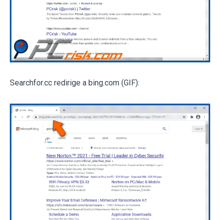
Searchfor.cc redirige a bing.com (GIF):