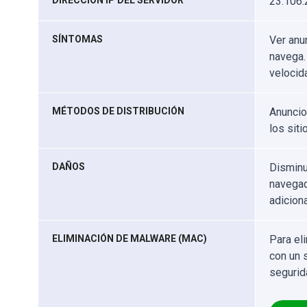
DIRECCIÓN IP DEL SERVIDOR
23.106.
SÍNTOMAS
Ver anu
navega.
velocid
MÉTODOS DE DISTRIBUCIÓN
Anuncio
los sit
DAÑOS
Disminu
navegad
adicion
ELIMINACIÓN DE MALWARE (MAC)
Para el
con un 
segurid