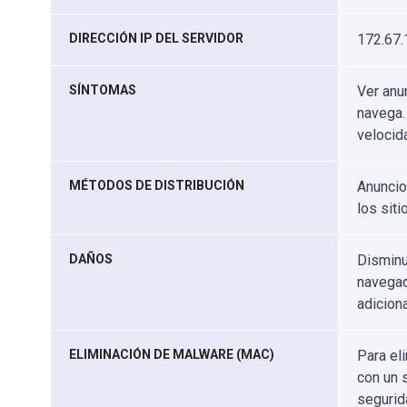
DIRECCIÓN IP DEL SERVIDOR
172.67.
SÍNTOMAS
Ver anu
navega.
velocid
MÉTODOS DE DISTRIBUCIÓN
Anuncio
los sit
DAÑOS
Disminu
navegad
adicion
ELIMINACIÓN DE MALWARE (MAC)
Para el
con un 
segurid