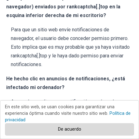
navegador) enviados por rankcaptcha[.]top en la
esquina inferior derecha de mi escritorio?
Para que un sitio web envíe notificaciones de
navegador, el usuario debe conceder permiso primero.
Esto implica que es muy probable que ya haya visitado
rankcaptcha[.]top y le haya dado permiso para enviar
notificaciones.
He hecho clic en anuncios de notificaciones, ¿está
infectado mi ordenador?
Aunque hacer clic en una notificación en sí puede no
En este sitio web, se usan cookies para garantizar una
causar daños, los sitios web a los que conducen estos
experiencia óptima cuando visite nuestro sitio web.
Política de
anuncios podrían ser maliciosos.
privacidad
De acuerdo
¿Es rankcaptcha[.]top un virus?