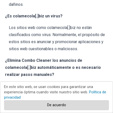
dañinos.
¿Es colamecola[.]biz un virus?
Los sitios web como colamecola[.]biz no están
clasificados como virus. Normalmente, el propósito de
estos sitios es anunciar y promocionar aplicaciones y
sitios web cuestionables o maliciosos.
¿Elimina Combo Cleaner los anuncios de
colamecola[.]biz automáticamente o es necesario
realizar pasos manuales?
Combo Cleaner analizará su ordenador en busca de
En este sitio web, se usan cookies para garantizar una
experiencia óptima cuando visite nuestro sitio web.
Política de
permisos concedidos a colamecola[.]biz y los eliminará,
privacidad
además de bloquear cualquier acceso posterior a este
De acuerdo
sitio web. No será necesario realizar ningún paso