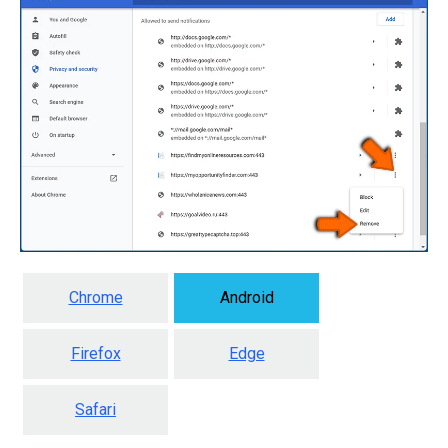
Chrome
Android
Firefox
Edge
Safari