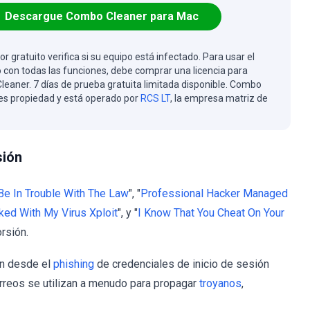
Descargue Combo Cleaner para Mac
or gratuito verifica si su equipo está infectado. Para usar el
 con todas las funciones, debe comprar una licencia para
eaner. 7 días de prueba gratuita limitada disponible. Combo
es propiedad y está operado por
RCS LT
, la empresa matriz de
sión
Be In Trouble With The Law
", "
Professional Hacker Managed
ked With My Virus Xploit
", y "
I Know That You Cheat On Your
rsión.
an desde el
phishing
de credenciales de inicio de sesión
rreos se utilizan a menudo para propagar
troyanos
,