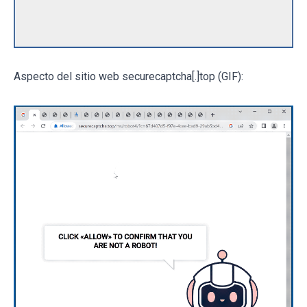
Aspecto del sitio web securecaptcha[.]top (GIF):