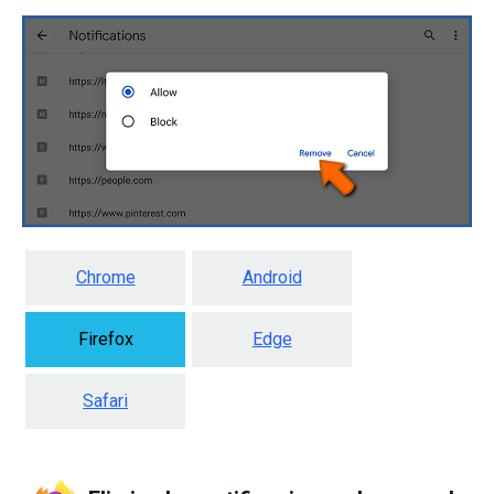
Chrome
Android
Firefox
Edge
Safari