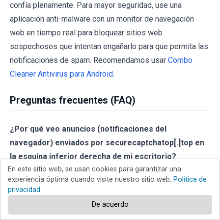
confía plenamente. Para mayor seguridad, use una
aplicación anti-malware con un monitor de navegación
web en tiempo real para bloquear sitios web
sospechosos que intentan engañarlo para que permita las
notificaciones de spam. Recomendamos usar
Combo
Cleaner Antivirus para Android
.
Preguntas frecuentes (FAQ)
¿Por qué veo anuncios (notificaciones del
navegador) enviados por securecaptchatop[.]top en
la esquina inferior derecha de mi escritorio?
En este sitio web, se usan cookies para garantizar una
Securecaptchatop[.]top envía notificaciones porque se
experiencia óptima cuando visite nuestro sitio web.
Política de
privacidad
le ha concedido permiso para hacerlo. Este permiso se
De acuerdo
ha concedido haciendo clic en el botón "Permitir" o