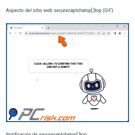
Aspecto del sitio web securecaptchatop[.]top (GIF):
Notificación de securecaptchatop[.]top: