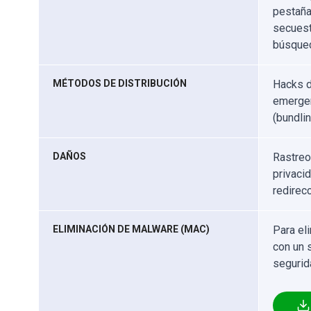
pestaña
secuest
búsque
MÉTODOS DE DISTRIBUCIÓN
Hacks d
emergen
(bundli
DAÑOS
Rastreo
privaci
redirec
ELIMINACIÓN DE MALWARE (MAC)
Para el
con un 
segurid