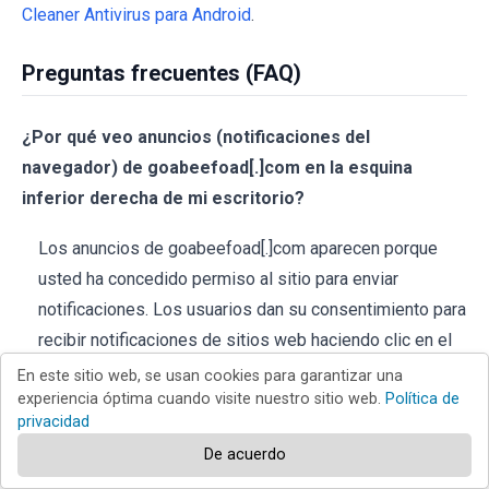
Cleaner Antivirus para Android
.
Preguntas frecuentes (FAQ)
¿Por qué veo anuncios (notificaciones del
navegador) de goabeefoad[.]com en la esquina
inferior derecha de mi escritorio?
Los anuncios de goabeefoad[.]com aparecen porque
usted ha concedido permiso al sitio para enviar
notificaciones. Los usuarios dan su consentimiento para
recibir notificaciones de sitios web haciendo clic en el
botón "Permitir" cuando se les solicite.
En este sitio web, se usan cookies para garantizar una
experiencia óptima cuando visite nuestro sitio web.
Política de
He hecho clic en anuncios de notificaciones, ¿está
privacidad
infectado mi ordenador?
De acuerdo