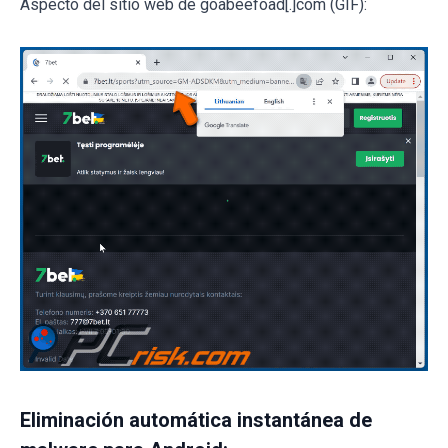
Aspecto del sitio web de goabeefoad[.]com (GIF):
Eliminación automática instantánea de