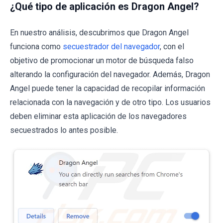
¿Qué tipo de aplicación es Dragon Angel?
En nuestro análisis, descubrimos que Dragon Angel
funciona como
secuestrador del navegador
, con el
objetivo de promocionar un motor de búsqueda falso
alterando la configuración del navegador. Además, Dragon
Angel puede tener la capacidad de recopilar información
relacionada con la navegación y de otro tipo. Los usuarios
deben eliminar esta aplicación de los navegadores
secuestrados lo antes posible.