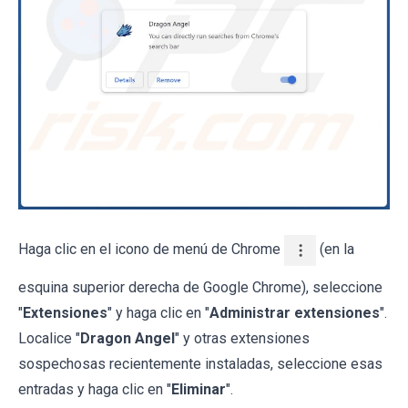
Haga clic en el icono de menú de Chrome
(en la
esquina superior derecha de Google Chrome), seleccione
"
Extensiones
" y haga clic en "
Administrar extensiones
".
Localice "
Dragon Angel
" y otras extensiones
sospechosas recientemente instaladas, seleccione esas
entradas y haga clic en "
Eliminar
".