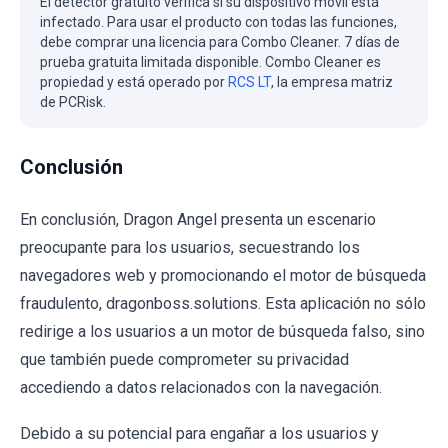
El detector gratuito verifica si su dispositivo móvil está
infectado. Para usar el producto con todas las funciones,
debe comprar una licencia para Combo Cleaner. 7 días de
prueba gratuita limitada disponible. Combo Cleaner es
propiedad y está operado por
RCS LT
, la empresa matriz
de PCRisk.
Conclusión
En conclusión, Dragon Angel presenta un escenario
preocupante para los usuarios, secuestrando los
navegadores web y promocionando el motor de búsqueda
fraudulento, dragonboss.solutions. Esta aplicación no sólo
redirige a los usuarios a un motor de búsqueda falso, sino
que también puede comprometer su privacidad
accediendo a datos relacionados con la navegación.
Debido a su potencial para engañar a los usuarios y