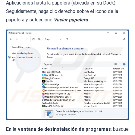
Aplicaciones hasta la papelera (ubicada en su Dock).
Seguidamente, haga clic derecho sobre el icono de la
papelera y seleccione
Vaciar papelera
.
En la ventana de desinstalación de programas
: busque