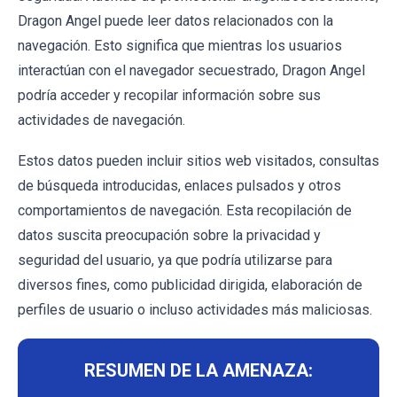
Dragon Angel puede leer datos relacionados con la
navegación. Esto significa que mientras los usuarios
interactúan con el navegador secuestrado, Dragon Angel
podría acceder y recopilar información sobre sus
actividades de navegación.
Estos datos pueden incluir sitios web visitados, consultas
de búsqueda introducidas, enlaces pulsados y otros
comportamientos de navegación. Esta recopilación de
datos suscita preocupación sobre la privacidad y
seguridad del usuario, ya que podría utilizarse para
diversos fines, como publicidad dirigida, elaboración de
perfiles de usuario o incluso actividades más maliciosas.
RESUMEN DE LA AMENAZA: