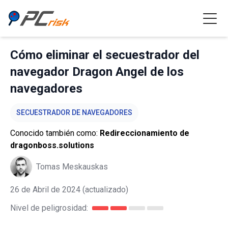
Cómo eliminar el secuestrador del
navegador Dragon Angel de los
navegadores
SECUESTRADOR DE NAVEGADORES
Conocido también como:
Redireccionamiento de
dragonboss.solutions
Tomas Meskauskas
26 de Abril de 2024
(actualizado)
Nivel de peligrosidad: