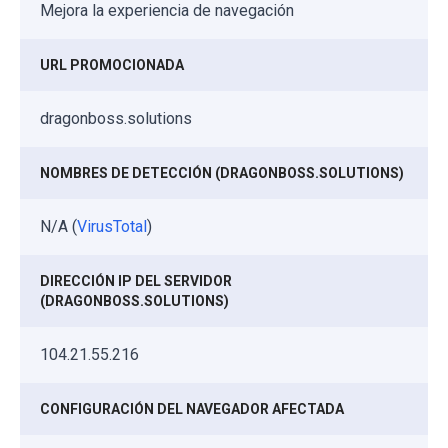
Mejora la experiencia de navegación
URL PROMOCIONADA
dragonboss.solutions
NOMBRES DE DETECCIÓN (DRAGONBOSS.SOLUTIONS)
N/A (
VirusTotal
)
DIRECCIÓN IP DEL SERVIDOR
(DRAGONBOSS.SOLUTIONS)
104.21.55.216
CONFIGURACIÓN DEL NAVEGADOR AFECTADA