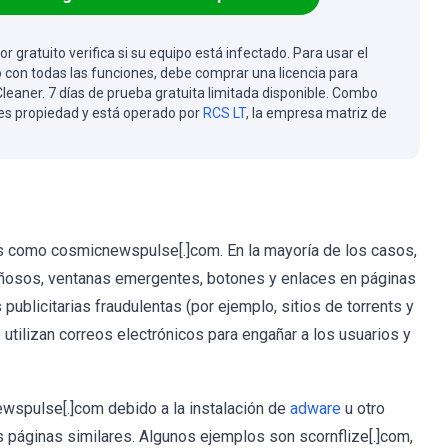
or gratuito verifica si su equipo está infectado. Para usar el
 con todas las funciones, debe comprar una licencia para
eaner. 7 días de prueba gratuita limitada disponible. Combo
es propiedad y está operado por
RCS LT
, la empresa matriz de
as como cosmicnewspulse[.]com. En la mayoría de los casos,
gañosos, ventanas emergentes, botones y enlaces en páginas
ublicitarias fraudulentas (por ejemplo, sitios de torrents y
utilizan correos electrónicos para engañar a los usuarios y
ewspulse[.]com debido a la instalación de
adware
u otro
páginas similares. Algunos ejemplos son scornflize[.]com,