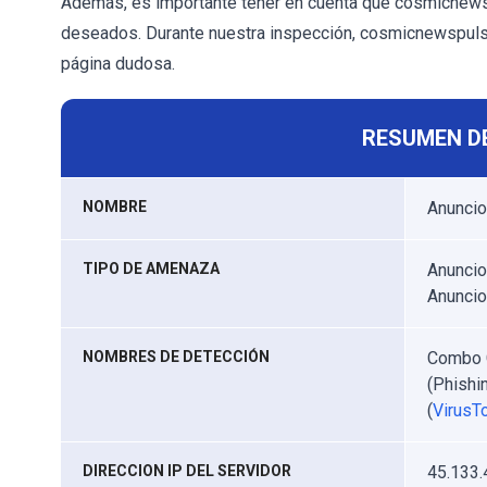
Además, es importante tener en cuenta que cosmicnews
deseados. Durante nuestra inspección, cosmicnewspulse
página dudosa.
RESUMEN D
NOMBRE
Anunci
TIPO DE AMENAZA
Anuncio
Anunci
NOMBRES DE DETECCIÓN
Combo C
(Phishi
(
VirusTo
DIRECCION IP DEL SERVIDOR
45.133.