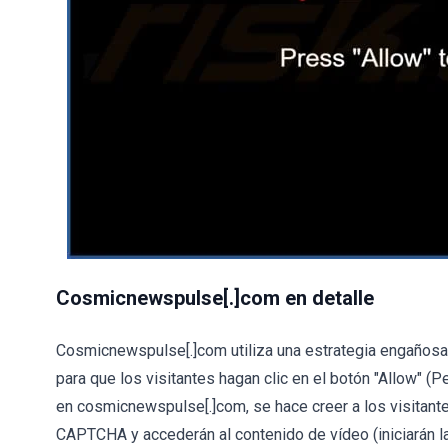
Cosmicnewspulse[.]com en detalle
Cosmicnewspulse[.]com utiliza una estrategia engañosa a
para que los visitantes hagan clic en el botón "Allow" (Pe
en cosmicnewspulse[.]com, se hace creer a los visitantes
CAPTCHA y accederán al contenido de vídeo (iniciarán la