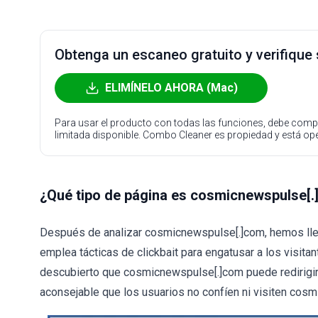
Obtenga un escaneo gratuito y verifique
ELIMÍNELO AHORA (Mac)
Para usar el producto con todas las funciones, debe compr
limitada disponible. Combo Cleaner es propiedad y está o
¿Qué tipo de página es cosmicnewspulse[
Después de analizar cosmicnewspulse[.]com, hemos lleg
emplea tácticas de clickbait para engatusar a los visit
descubierto que cosmicnewspulse[.]com puede redirigir a
aconsejable que los usuarios no confíen ni visiten cos