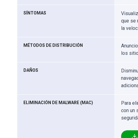
SÍNTOMAS
Visuali
que se 
la velo
MÉTODOS DE DISTRIBUCIÓN
Anuncio
los sit
DAÑOS
Disminu
navegad
adicion
ELIMINACIÓN DE MALWARE (MAC)
Para el
con un 
segurid