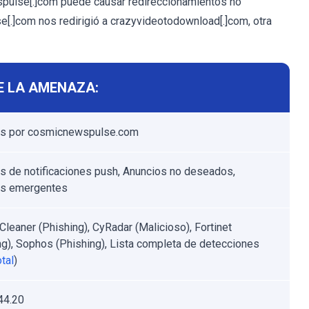
pulse[.]com puede causar redireccionamientos no
[.]com nos redirigió a crazyvideotodownload[.]com, otra
E LA AMENAZA:
os por cosmicnewspulse.com
s de notificaciones push, Anuncios no deseados,
os emergentes
leaner (Phishing), CyRadar (Malicioso), Fortinet
ng), Sophos (Phishing), Lista completa de detecciones
tal
)
44.20