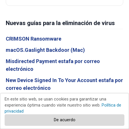
Nuevas guías para la eliminación de virus
CRIMSON Ransomware
macOS.Gaslight Backdoor (Mac)
Misdirected Payment estafa por correo
electrónico
New Device Signed In To Your Account estafa por
correo electrónico
Trip.com Booking Confirmation Email Virus
En este sitio web, se usan cookies para garantizar una
experiencia óptima cuando visite nuestro sitio web.
Política de
privacidad
Top de guías para la eliminación de virus
De acuerdo