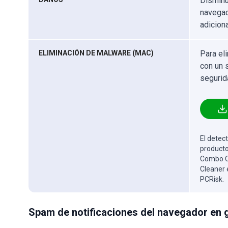
Disminu
navegad
adicion
ELIMINACIÓN DE MALWARE (MAC)
Para el
con un 
segurid
El detect
producto
Combo Cl
Cleaner 
PCRisk.
Spam de notificaciones del navegador en 