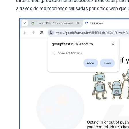
otros sitios (probablemente dudosos/maliciosos). La m
a través de redirecciones causadas por sitios web que ut