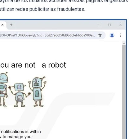
ayoría de los usuarios acceden a estas páginas engañosas
ilizan redes publicitarias fraudulentas.