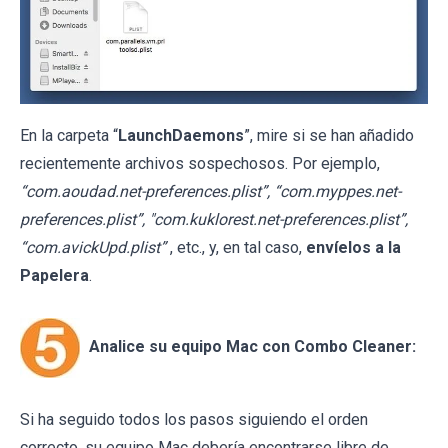
En la carpeta “
LaunchDaemons
”, mire si se han añadido
recientemente archivos sospechosos. Por ejemplo,
“com.aoudad.net-preferences.plist”, “com.myppes.net-
preferences.plist”, "com.kuklorest.net-preferences.plist”,
“com.avickUpd.plist”
, etc., y, en tal caso,
envíelos a la
Papelera
.
Analice su equipo Mac con Combo Cleaner:
Si ha seguido todos los pasos siguiendo el orden
correcto, su equipo Mac debería encontrarse libre de