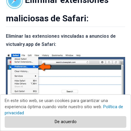
maliciosas de Safari:
Eliminar las extensiones vinculadas a anuncios de
victualry.app de Safari:
En este sitio web, se usan cookies para garantizar una
experiencia óptima cuando visite nuestro sitio web.
Política de
privacidad
Abra el navegador Safari; desde la barra de menú,
De acuerdo
seleccione "
Safari
" y haga clic en "
Preferencias...
".