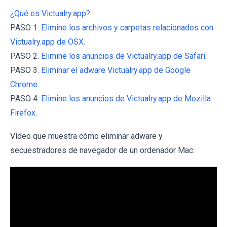
¿Qué es Victualry.app?
PASO 1.
Elimine los archivos y carpetas relacionados con
Victualry.app de OSX.
PASO 2.
Elimine los anuncios de Victualry.app de Safari.
PASO 3.
Eliminar el adware Victualry.app de Google
Chrome.
PASO 4.
Elimine los anuncios de Victualry.app de Mozilla
Firefox.
Vídeo que muestra cómo eliminar adware y
secuestradores de navegador de un ordenador Mac: