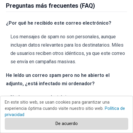
Preguntas más frecuentes (FAQ)
¿Por qué he recibido este correo electrónico?
Los mensajes de spam no son personales, aunque
incluyan datos relevantes para los destinatarios. Miles
de usuarios reciben otros idénticos, ya que este correo
se envía en campañas masivas.
He leído un correo spam pero no he abierto el
adjunto, ¿está infectado mi ordenador?
No, leer un correo electrónico no supone una amenaza
En este sitio web, se usan cookies para garantizar una
de infección; los dispositivos se infectan cuando se
experiencia óptima cuando visite nuestro sitio web.
Política de
abren o se hace clic en archivos adjuntos o enlaces
privacidad
maliciosos.
De acuerdo