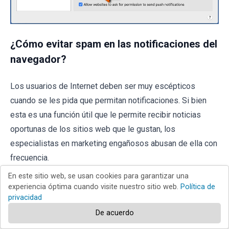
¿Cómo evitar spam en las notificaciones del
navegador?
Los usuarios de Internet deben ser muy escépticos
cuando se les pida que permitan notificaciones. Si bien
esta es una función útil que le permite recibir noticias
oportunas de los sitios web que le gustan, los
especialistas en marketing engañosos abusan de ella con
frecuencia.
En este sitio web, se usan cookies para garantizar una
Solo permita notificaciones de sitios web en los que
experiencia óptima cuando visite nuestro sitio web.
Política de
confía plenamente. Para mayor seguridad, use una
privacidad
aplicación anti-malware con un monitor de navegación
De acuerdo
web en tiempo real para bloquear sitios web